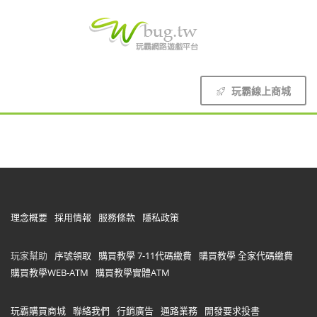
玩霸線上商城
理念概要
採用情報
服務條款
隱私政策
玩家幫助
序號領取
購買教學 7-11代碼繳費
購買教學 全家代碼繳費
購買教學WEB-ATM
購買教學實體ATM
玩霸購買商城
聯絡我們
行銷廣告
通路業務
開發要求投書