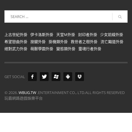
上古世紀外掛
伊卡洛斯外掛
天堂M外掛
封印者外掛
少女前線外掛
希望戀曲外掛
按鍵外掛
掛機類外掛
救世者之樹外掛
流亡黯道外掛
絕對武力外掛
萌獸學園外掛
變態類外掛
靈魂行者外掛
GET SOCIAL
©
2026.
WBUG.TW
.ENTERTAINMENT CO., LTD.ALL RIGHTS RESERVED
玩霸網路遊戲娛樂平台