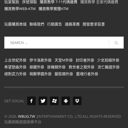
玩家幫助
序號領取
購買教學 7-11代碼繳費
購買教學 全家代碼繳費
購買教學WEB-ATM
購買教學實體ATM
玩霸購買商城
聯絡我們
行銷廣告
通路業務
開發要求投書
上古世紀外掛
伊卡洛斯外掛
天堂M外掛
封印者外掛
少女前線外掛
希望戀曲外掛
按鍵外掛
掛機類外掛
救世者之樹外掛
流亡黯道外掛
絕對武力外掛
萌獸學園外掛
變態類外掛
靈魂行者外掛
GET SOCIAL
©
2026.
WBUG.TW
.ENTERTAINMENT CO., LTD.ALL RIGHTS RESERVED
玩霸網路遊戲娛樂平台