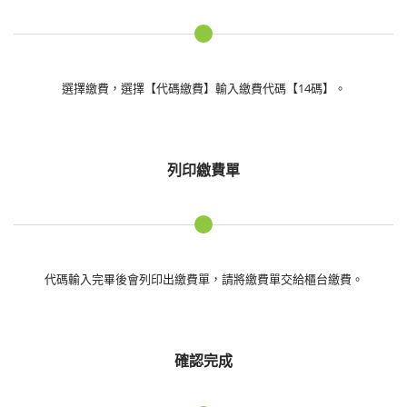
選擇繳費，選擇【代碼繳費】輸入繳費代碼【14碼】。
列印繳費單
代碼輸入完畢後會列印出繳費單，請將繳費單交給櫃台繳費。
確認完成