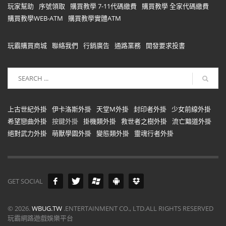
玩家幫助
序號領取
購買教學 7-11代碼繳費
購買教學 全家代碼繳費
購買教學WEB-ATM
購買教學實體ATM
玩霸購買商城
聯絡我們
行銷廣告
通路業務
開發要求投書
上古世紀外掛
伊卡洛斯外掛
天堂M外掛
封印者外掛
少女前線外掛
希望戀曲外掛
按鍵外掛
掛機類外掛
救世者之樹外掛
流亡黯道外掛
絕對武力外掛
萌獸學園外掛
變態類外掛
靈魂行者外掛
GET SOCIAL
©
2026.
WBUG.TW
.ENTERTAINMENT CO., LTD.ALL RIGHTS RESERVED
玩霸網路遊戲娛樂平台