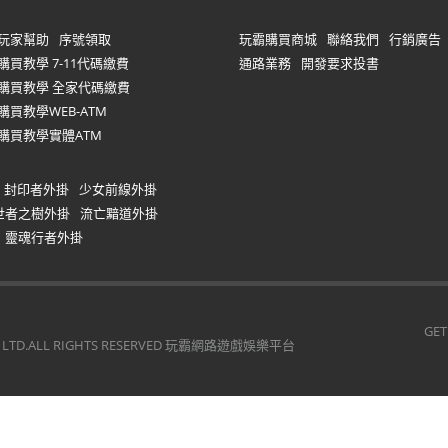
玩家幫助
序號領取
玩霸購買商城
聯絡我們
行銷廣告
購買教學 7-11代碼繳費
通路業務
開發要求投書
購買教學 全家代碼繳費
購買教學WEB-ATM
購買教學實體ATM
封印者外掛
少女前線外掛
世者之樹外掛
流亡黯道外掛
靈魂行者外掛
GET
O., LTD.ALL RIGHTS RESERVED 玩霸網路遊戲娛樂平台