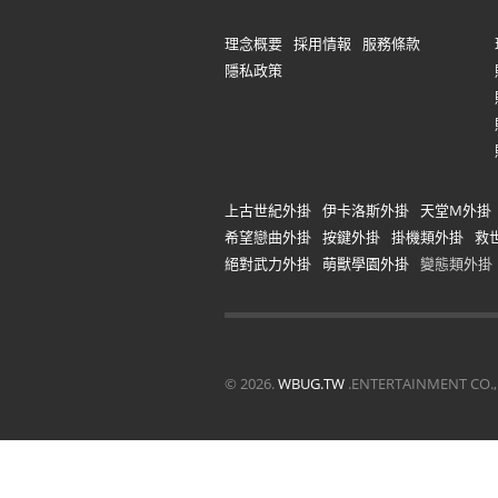
理念概要
採用情報
服務條款
隱私政策
上古世紀外掛
伊卡洛斯外掛
天堂M外掛
希望戀曲外掛
按鍵外掛
掛機類外掛
救
絕對武力外掛
萌獸學園外掛
變態類外掛
©
2026.
WBUG.TW
.ENTERTAINMENT C