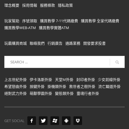
理念概要
採用情報
服務條款
隱私政策
玩家幫助
序號領取
購買教學 7-11代碼繳費
購買教學 全家代碼繳費
購買教學WEB-ATM
購買教學實體ATM
玩霸購買商城
聯絡我們
行銷廣告
通路業務
開發要求投書
上古世紀外掛
伊卡洛斯外掛
天堂M外掛
封印者外掛
少女前線外掛
希望戀曲外掛
按鍵外掛
掛機類外掛
救世者之樹外掛
流亡黯道外掛
絕對武力外掛
萌獸學園外掛
變態類外掛
靈魂行者外掛
GET SOCIAL