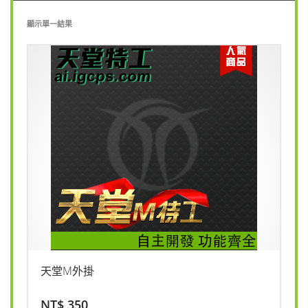
顯示單一結果
天堂M外掛
NT$
350